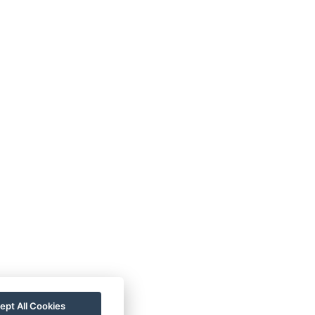
, Decken
Bitte, wenden Sie sich mit Ihrer Bitte
tenschutzerklärung
pressen
ept All Cookies